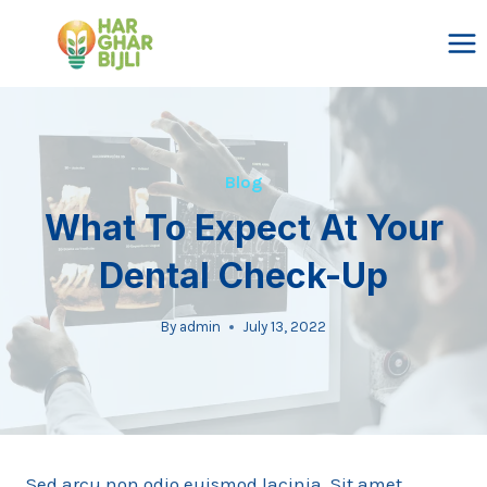
Skip
to
content
Blog
What To Expect At Your
Dental Check-Up
By
admin
July 13, 2022
Sed arcu non odio euismod lacinia. Sit amet